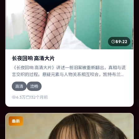
89:22
长夜回响 高清大片
《长夜回响 高清大片》讲述一桩旧案被重新翻出，真相与谎
言交织的过程。悬疑元素与人物关系相互咬合，凯特·布兰切
特、菅田将晖的对手戏尤为出彩。导演吉尔莫·德尔·托罗善于
高清
流畅
在长镜头中积蓄张力，本片亦在中国台湾实地取景，增强真
实质感。
6.3万
132个月前
最新