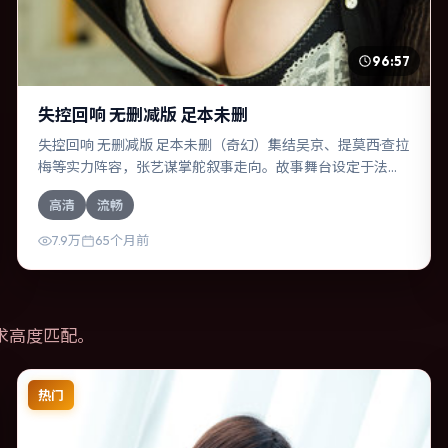
96:57
失控回响 无删减版 足本未删
失控回响 无删减版 足本未删（奇幻）集结吴京、提莫西·查拉
梅等实力阵容，张艺谋掌舵叙事走向。故事舞台设定于法
国，围绕一次意外选择展开连锁反应；配乐与色彩高度服务
高清
流畅
于主题，结尾留白耐人寻味。
7.9万
65个月前
求高度匹配。
热门