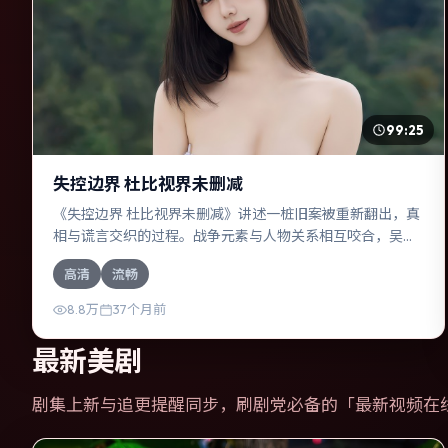
99:25
失控边界 杜比视界未删减
《失控边界 杜比视界未删减》讲述一桩旧案被重新翻出，真
相与谎言交织的过程。战争元素与人物关系相互咬合，吴
京、赞达亚的对手戏尤为出彩。导演管虎善于在长镜头中积
高清
流畅
蓄张力，本片亦在俄罗斯实地取景，增强真实质感。
8.8万
37个月前
最新美剧
剧集上新与追更提醒同步，刷剧党必备的「
最新视频在