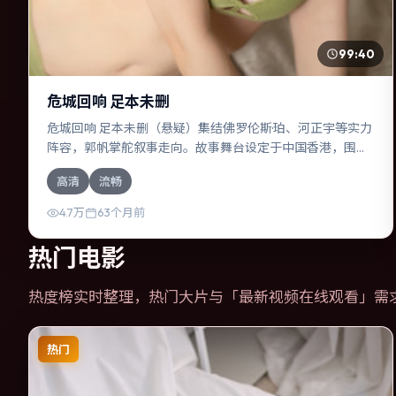
99:40
危城回响 足本未删
危城回响 足本未删（悬疑）集结佛罗伦斯·珀、河正宇等实力
阵容，郭帆掌舵叙事走向。故事舞台设定于中国香港，围绕
一次意外选择展开连锁反应；配乐与色彩高度服务于主题，
高清
流畅
结尾留白耐人寻味。
4.7万
63个月前
热门电影
热度榜实时整理，热门大片与「
最新视频在线观看
」需
热门