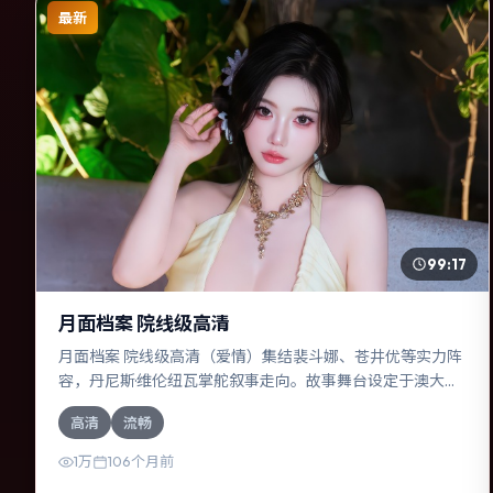
最新
99:17
月面档案 院线级高清
月面档案 院线级高清（爱情）集结裴斗娜、苍井优等实力阵
容，丹尼斯·维伦纽瓦掌舵叙事走向。故事舞台设定于澳大利
亚，围绕一次意外选择展开连锁反应；配乐与色彩高度服务
高清
流畅
于主题，结尾留白耐人寻味。
1万
106个月前