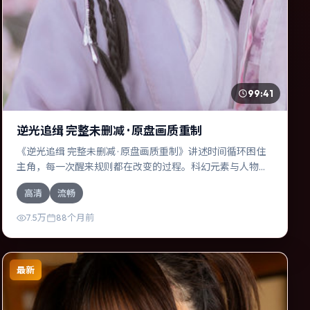
99:41
逆光追缉 完整未删减 · 原盘画质重制
《逆光追缉 完整未删减 · 原盘画质重制》讲述时间循环困住
主角，每一次醒来规则都在改变的过程。科幻元素与人物关
系相互咬合，杨幂、章子怡的对手戏尤为出彩。导演维伦纽
高清
流畅
瓦善于在长镜头中积蓄张力，本片亦在泰国实地取景，增强
真实质感。
7.5万
88个月前
最新