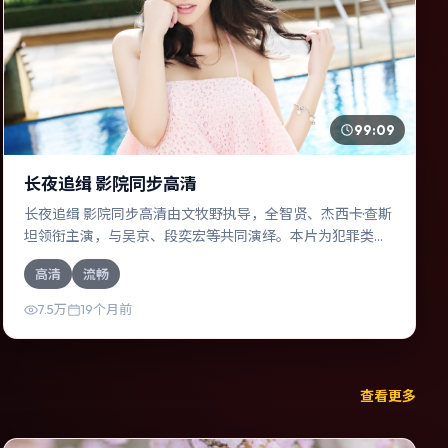
99:09
长夜追缉 影院同步高清
长夜追缉 影院同步高清由文牧野执导，全智贤、杰西卡·查斯
坦领衔主演，与吴京、段奕宏等共同演绎。本片为犯罪类
型，主要班底与取景来自法国。时间循环困住主角，每一次
高清
流畅
醒来规则都在改变。影片整体气质温暖，节奏紧凑，人物动
机清晰，适合喜欢强情节与细腻表演的观众。
7.5万
19个月前
查看更多