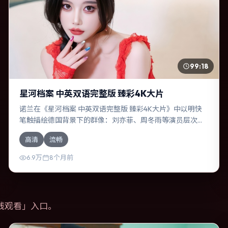
99:18
星河档案 中英双语完整版 臻彩4K大片
诺兰在《星河档案 中英双语完整版 臻彩4K大片》中以明快
笔触描绘德国背景下的群像：刘亦菲、周冬雨等演员层次丰
富。作为一部科幻作品，故事从日常裂缝切入，逐步推向不
高清
流畅
可逆转的结局；视听语言统一，情感落点克制有力。
6.9万
8个月前
线观看
」入口。