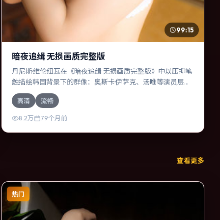
99:15
暗夜追缉 无损画质完整版
丹尼斯·维伦纽瓦在《暗夜追缉 无损画质完整版》中以压抑笔
触描绘韩国背景下的群像：奥斯卡·伊萨克、汤唯等演员层次
丰富。作为一部动作作品，故事从日常裂缝切入，逐步推向
高清
流畅
不可逆转的结局；视听语言统一，情感落点克制有力。
8.2万
79个月前
查看更多
热门